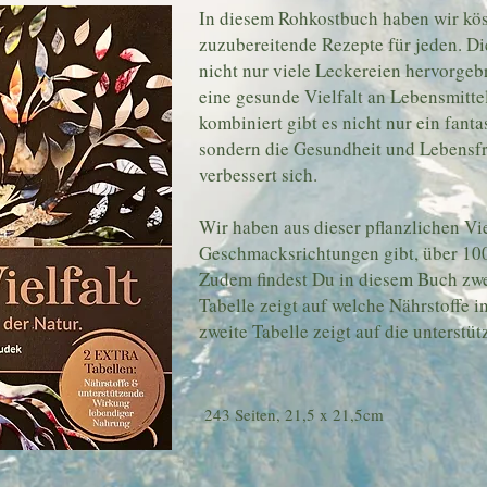
In diesem Rohkostbuch haben wir köst
zuzubereitende Rezepte für jeden. D
nicht nur viele Leckereien hervorgebr
eine gesunde Vielfalt an Lebensmittel
kombiniert gibt es nicht nur ein fant
sondern die Gesundheit und Lebensfr
verbessert sich.
Wir
haben
aus dieser pflanzlichen Viel
Geschmacksrichtungen gibt, über 100
Zudem findest Du in diesem Buch zwei
Tabelle zeigt auf welche Nährstoffe in
zweite Tabelle zeigt auf die unterstü
243 Seiten, 21,5 x 21,5cm