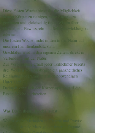
Diese Fasten-Woche bietet dir die Möglichkeit,
deinen Körper zu reinigen, neue Energie zu
gewinnen und gleichzeitig tiefes Wissen über
Gesundheit, Bewusstsein und Selbstentwicklung zu
erlernen.
Die Fasten-Woche findet mitten in der Natur auf
unserem Familienlandsitz statt.
Geschlafen wird in den eigenen Zelten, direkt in
Verbindung mit der Natur.
Zur Vorbereitung erhält jeder Teilnehmer bereits
drei Wochen vor Kursbeginn ein ganzheitliches
Reinigungsprogramm mit allen notwendigen
Unterlagen.
Dadurch kann sich der Körper optimal auf die
Fasten-Woche vorbereiten.
Was Du in dieser Woche lernst
Wedrussische Methoden in Theorie und Praxis:
• 5-dimensionale Massage der inneren Organe
• 5-dimensionale Ganzkörper-Honigmassage