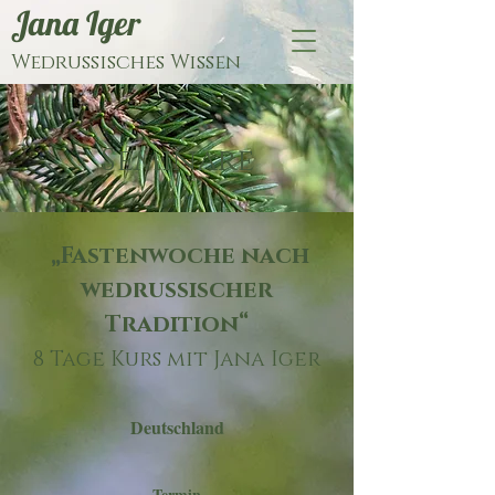
Jana Iger
Wedrussisches Wissen
Seminare
„Fastenwoche nach
wedrussischer
Tradition
“
8 Tage Kurs mit Jana Iger
Deutschland
Termin