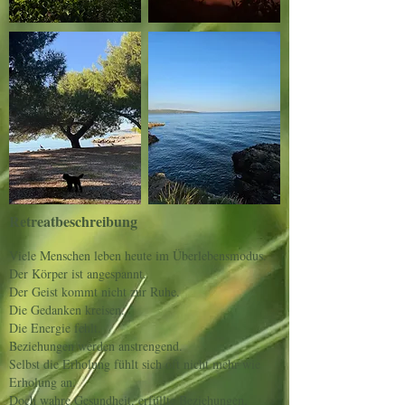
Retreatbeschreibung
Viele Menschen leben heute im Überlebensmodus.
Der Körper ist angespannt.
Der Geist kommt nicht zur Ruhe.
Die Gedanken kreisen.
Die Energie fehlt.
Beziehungen werden anstrengend.
Selbst die Erholung fühlt sich oft nicht mehr wie
Erholung an.
Doch wahre Gesundheit, erfüllte Beziehungen,