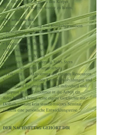
Wir trainieren nicht gegen den Körper.
Wir lernen, den Körper wieder zu hören.
Wir arbeiten mit:
• Körperwahrnehmung und Körperbewusstsein
• Bewegungs- und Atemübungen
• Mentalem Training
• Entspannungstechniken
• Methoden der Ganzheit
• Wedrussischem Wissen
• Digitaler Geburtscodierung Veles Stern
• Bewusstseins- und Energiearbeit
• Praktiken zur Aktivierung der eigenen Ressourcen
Viele Inhalte aus meinen Kursen, Ausbildungen und
langjährigen Erfahrungen fließen individuell und
angepasst an die Teilnehmer in die Arbeit ein.
Jeder Mensch bringt seine eigene Geschichte mit.
Deshalb entsteht kein standardisiertes Seminar,
sondern eine persönliche Entwicklungsreise.
DER NACHMITTAG GEHÖRT DIR