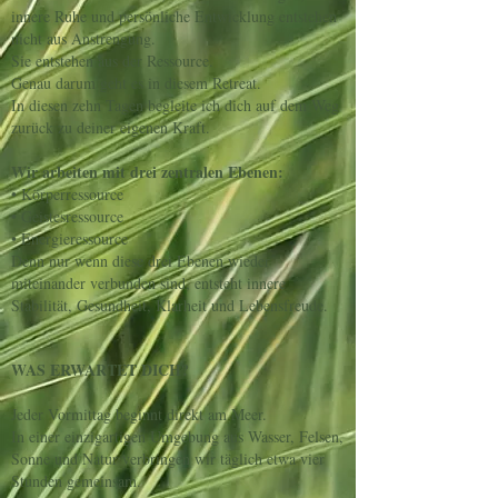
innere Ruhe und persönliche Entwicklung entstehen
nicht aus Anstrengung.
Sie entstehen aus der Ressource.
Genau darum geht es in diesem Retreat.
In diesen zehn Tagen begleite ich dich auf dem Weg
zurück zu deiner eigenen Kraft.
Wir arbeiten mit drei zentralen Ebenen:
• Körperressource
• Geistesressource
• Energieressource
Denn nur wenn diese drei Ebenen wieder
miteinander verbunden sind, entsteht innere
Stabilität, Gesundheit, Klarheit und Lebensfreude.
WAS ERWARTET DICH?
Jeder Vormittag beginnt direkt am Meer.
In einer einzigartigen Umgebung aus Wasser, Felsen,
Sonne und Natur verbringen wir täglich etwa vier
Stunden gemeinsam.