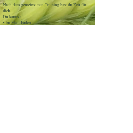
Nach dem gemeinsamen Training hast du Zeit für
dich.
Du kannst:
• im Meer baden
• die Natur genießen
• entspannen
• neue Kontakte knüpfen
• die Promenade erkunden
• die Umgebung entdecken
Je nach Wetterbedingungen planen wir zusätzlich
gemeinsame Ausflüge in die Berge zu den
Wildpferden.
Dort erleben wir die Kraft der Natur auf eine ganz
besondere Weise und lernen, wieder in Verbindung
mit unserer eigenen inneren Stärke zu kommen.
UNTERKUNFT
Wir wohnen direkt an der Promenade am Meer.
Hotel Villa Ružica
Du bist nur wenige Schritte vom Wasser entfernt.