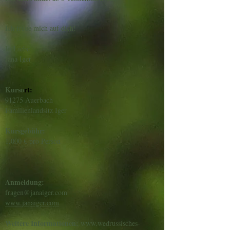
Ich freue mich auf dich!
In Liebe
Jana Iger
Kurso
rt:
91275 Auerbach
Familienlandsitz Iger
Kursgebühr:
1.000 € pro Person
Anmeldung:
fragen@janaiger.com
www.janaiger.com
Weitere Informationen:
www.wedrussisches-