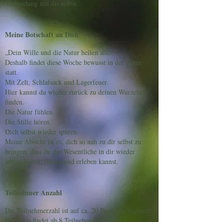
Verbindung mit dir selbst.
Meine Botschaft an Dich
„Dein Wille und die Natur heilen alles.“
Deshalb findet diese Woche bewusst in der Natur
statt.
Mit Zelt, Schlafsack und Lagerfeuer.
Hier kannst du wieder zurück zu deinen Wurzeln
finden.
Die Natur fühlen.
Die Stille hören.
Dich selbst wieder spüren.
Meine Absicht ist es, dich so nah zu dir selbst zu
bringen, dass du das Wesentliche in dir wieder
sehen, hören, fühlen und erleben kannst.
​​​
Teilnehmer Anzahl
Die Teilnehmerzahl ist auf ca. 20 Personen begrenzt.
Der Kurs findet ab 8 Teilnehmern statt.