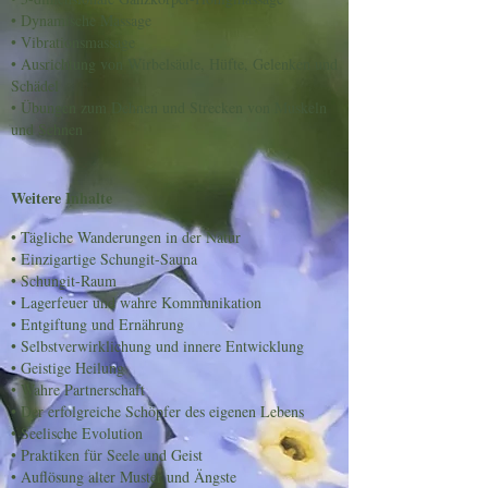
• Dynamische Massage
• Vibrationsmassage
• Ausrichtung von Wirbelsäule, Hüfte, Gelenken und
Schädel
• Übungen zum Dehnen und Strecken von Muskeln
und Sehnen
Weitere Inhalte
• Tägliche Wanderungen in der Natur
• Einzigartige Schungit-Sauna
• Schungit-Raum
• Lagerfeuer und wahre Kommunikation
• Entgiftung und Ernährung
• Selbstverwirklichung und innere Entwicklung
• Geistige Heilung
• Wahre Partnerschaft
• Der erfolgreiche Schöpfer des eigenen Lebens
• Seelische Evolution
• Praktiken für Seele und Geist
• Auflösung alter Muster und Ängste