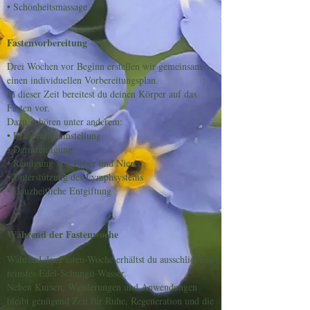
• Schönheitsmassage
Fastenvorbereitung
Drei Wochen vor Beginn erstellen wir gemeinsam
einen individuellen Vorbereitungsplan.
In dieser Zeit bereitest du deinen Körper auf das
Fasten vor.
Dazu gehören unter anderem:
• Ernährungsumstellung
• Darmreinigung
• Reinigung von Leber und Nieren
• Unterstützung des Lymphsystems
• Ganzheitliche Entgiftung
Während der Fastenwoche
Während der Fasten-Woche erhältst du ausschließlich
reinstes Edel-Schungit-Wasser.
Neben Kursen, Wanderungen und Anwendungen
bleibt genügend Zeit für Ruhe, Regeneration und die