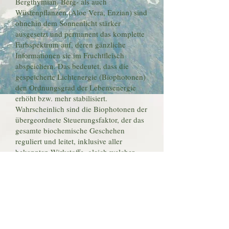
Bergthymian. Berg- als auch
Wüstenpflanzen (Aloe Vera, Enzian) sind
ohnehin dem Sonnenlicht stärker
ausgesetzt und permanent das komplette
Farbspektrum auf, deren gänzliche
Informationen sie im Fruchtfleisch
abspeichern. Das bedeutet, dass die
gespeicherte Lichtenergie (Biophotonen)
den Ordnungsgrad der Lebensenergie
erhöht bzw. mehr stabilisiert.
Wahrscheinlich sind die Biophotonen der
übergeordnete Steuerungsfaktor, der das
gesamte biochemische Geschehen
reguliert und leitet, inklusive aller
bekannten Wirkstoffe, gleich welcher
Herkunft. Künftig wird man ihnen eine
vermittelnde Rolle zwischen
immateriellem Bewusstsein und
Strukturen zuweisen müssen.