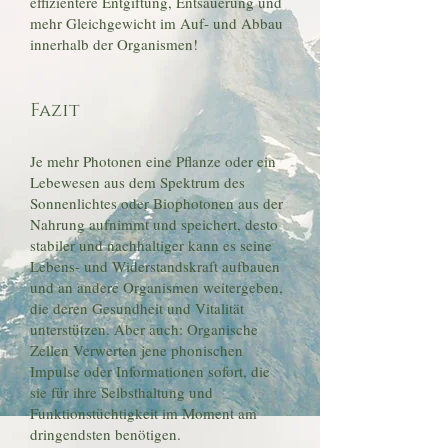
effizientere Entgiftung, Entsäuerung und
mehr Gleichgewicht im Auf- und Abbau
innerhalb der Organismen!
Fazit
Je mehr Photonen eine Pflanze oder ein
Lebewesen aus dem Spektrum des
Sonnenlichtes oder Biophotonen aus der
Nahrung aufnimmt und speichert, desto
stabiler und nachhaltiger kann es seine
Lebens- und Widerstandskraft aufbauen
und an andere Organismen weitergeben,
die deren Gesundheit und Vitalität
unterstützen. Aber auch: Organische
Zellen Verwerten jene phonischen
Impulse oder Informationen sofort, die
sie für ihre Selbsthaltung und
Funktionstüchtigkeit im Moment am
dringendsten benötigen.