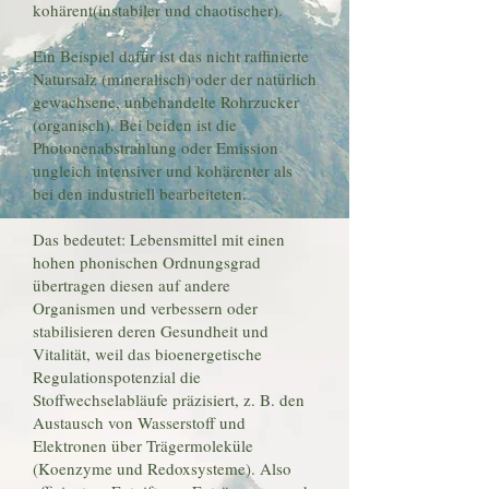
kohärent(instabiler und chaotischer).
Ein Beispiel dafür ist das nicht raffinierte
Natursalz (mineralisch) oder der natürlich
gewachsene, unbehandelte Rohrzucker
(organisch). Bei beiden ist die
Photonenabstrahlung oder Emission
ungleich intensiver und kohärenter als
bei den industriell bearbeiteten.
Das bedeutet: Lebensmittel mit einen
hohen phonischen Ordnungsgrad
übertragen diesen auf andere
Organismen und verbessern oder
stabilisieren deren Gesundheit und
Vitalität, weil das bioenergetische
Regulationspotenzial die
Stoffwechselabläufe präzisiert, z. B. den
Austausch von Wasserstoff und
Elektronen über Trägermoleküle
(Koenzyme und Redoxsysteme). Also