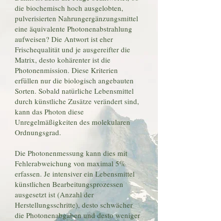
die biochemisch hoch ausgelobten,
pulverisierten Nahrungergänzungsmittel
eine äquivalente Photonenabstrahlung
aufweisen? Die Antwort ist eher
Frischequalität und je ausgereifter die
Matrix, desto kohärenter ist die
Photonenmission. Diese Kriterien
erfüllen nur die biologisch angebauten
Sorten. Sobald natürliche Lebensmittel
durch künstliche Zusätze verändert sind,
kann das Photon diese
Unregelmäßigkeiten des molekularen
Ordnungsgrad.
Die Photonenmessung kann dies mit
Fehlerabweichung von maximal 5%
erfassen. Je intensiver ein Lebensmittel
künstlichen Bearbeitungsprozessen
ausgesetzt ist (Anzahl der
Herstellungsschritte), desto schwächer
die Photonenabgaben und desto weniger