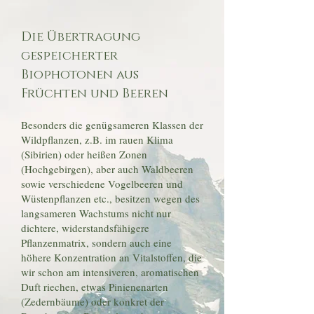
Die Übertragung
gespeicherter
Biophotonen aus
Früchten und Beeren
Besonders die genügsameren Klassen der
Wildpflanzen, z.B. im rauen Klima
(Sibirien) oder heißen Zonen
(Hochgebirgen), aber auch Waldbeeren
sowie verschiedene Vogelbeeren und
Wüstenpflanzen etc., besitzen wegen des
langsameren Wachstums nicht nur
dichtere, widerstandsfähigere
Pflanzenmatrix, sondern auch eine
höhere Konzentration an Vitalstoffen, die
wir schon am intensiveren, aromatischen
Duft riechen, etwas Pinienenarten
(Zedernbäume) oder konkret der