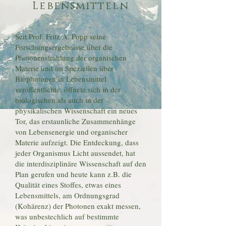
Lebensmitteln
Seit Prof. Fritz A. Popp seine
Forschungsergebnisse über die
Photonenstrahlung der organischen
Materie und im Speziellen über
Biophotonen in Lebensmittel
veröffentlichte, öffnete sich in der
biologischen als auch in der
physikalischen Wissenschaft ein neues
Tor, das erstaunliche Zusammenhänge
von Lebensenergie und organischer
Materie aufzeigt. Die Entdeckung, dass
jeder Organismus Licht aussendet, hat
die interdisziplinäre Wissenschaft auf den
Plan gerufen und heute kann z.B. die
Qualität eines Stoffes, etwas eines
Lebensmittels, am Ordnungsgrad
(Kohärenz) der Photonen exakt messen,
was unbestechlich auf bestimmte