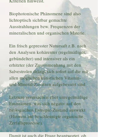
Kriterien hinweist.
Biophotonische Phänomene sind also
lichtoptisch sichtbar gemachte
Ausstrahlungen bzw. Frequenzen der
mineralischen und organischen Materie.
Ein frisch gepresster Nutursaft z.B. nach
den Analysen kohärenter (regelmäßiger,
gebündelter) und intensiver als ein
erhitzter (der Zusammenhang mit den
Salvestrolen drängt sich sofort auf die mit
allen möglichen künstlichen Vitamin-
und Mineral-Zusätzen aufgebessert sind.
Letztere verursachen eher unregelmäßige
Emissionen, was sich negativ auf den
biologischen Entropie-Zustand auswirkt
(Hinweis auf beschleunigte organische
Zerfallsprozesse).
Damit ist auch die Frage beantwortet, ob